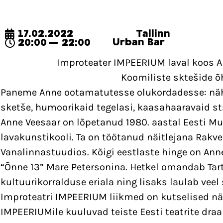
17.02.2022
Tallinn
Urban Bar
20:00
22:00
Improteater IMPEERIUM laval koos
Koomiliste sktešide õ
Paneme Anne ootamatutesse olukordadesse: nä
sketše, humoorikaid tegelasi, kaasahaaravaid st
Anne Veesaar on lõpetanud 1980. aastal Eesti Mu
lavakunstikooli. Ta on töötanud näitlejana Rakver
Vanalinnastuudios. Kõigi eestlaste hinge on Ann
“Õnne 13” Mare Petersonina. Hetkel omandab Tart
kultuurikorralduse eriala ning lisaks laulab veel 
Improteatri IMPEERIUM liikmed on kutselised näi
IMPEERIUMile kuuluvad teiste Eesti teatrite dra