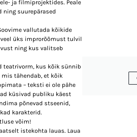
le- ja filmiprojektides. Peale
d ning suurepärased
Soovime vallutada kõikide
veel üks improrõõmust tulvil
vust ning kus valitseb
 teatrivorm, kus kõik sünnib
, mis tähendab, et kõik
ppimata – teksti ei ole pähe
jad küsivad publiku käest
ündima põnevad stseenid,
kad karakterid.
tluse võim!
maatselt istekohta lauas. Laua