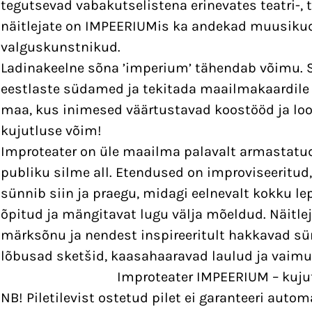
tegutsevad vabakutselistena erinevates teatri-, te
näitlejate on IMPEERIUMis ka andekad muusiku
valguskunstnikud.
Ladinakeelne sõna ’imperium’ tähendab võimu. 
eestlaste südamed ja tekitada maailmakaardile 
maa, kus inimesed väärtustavad koostööd ja loo
kujutluse võim!
Improteater on üle maailma palavalt armastatud
publiku silme all. Etendused on improviseeritud
sünnib siin ja praegu, midagi eelnevalt kokku le
õpitud ja mängitavat lugu välja mõeldud. Näitle
märksõnu ja nendest inspireeritult hakkavad s
lõbusad sketšid, kaasahaaravad laulud ja vaimu
Improteater IMPEERIUM – kuju
NB! Piletilevist ostetud pilet ei garanteeri auto