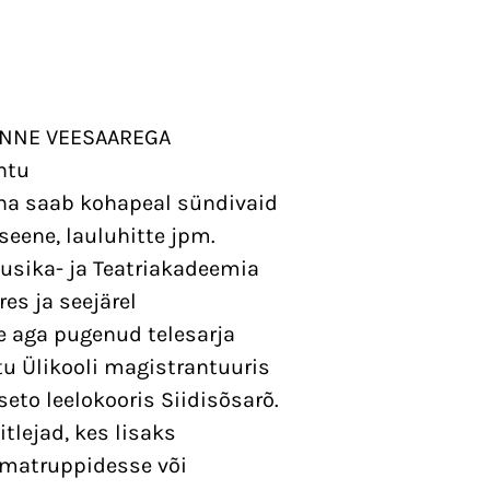
 ANNE VEESAAREGA
htu
ha saab kohapeal sündivaid
seene, lauluhitte jpm.
usika- ja Teatriakadeemia
es ja seejärel
e aga pugenud telesarja
u Ülikooli magistrantuuris
seto leelokooris Siidisõsarõ.
tlejad, kes lisaks
amatruppidesse või